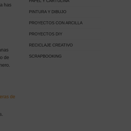
PAPEL Y CARTULINA
ya has
PINTURA Y DIBUJO
PROYECTOS CON ARCILLA
PROYECTOS DIY
RECICLAJE CREATIVO
lanas
SCRAPBOOKING
do de
nero.
seras de
s.