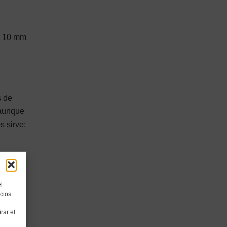
de 10 mm
s de
 aunque
s sirve;
l
cios
rar el
o.