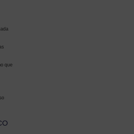
cada
as
mo que
so
CO