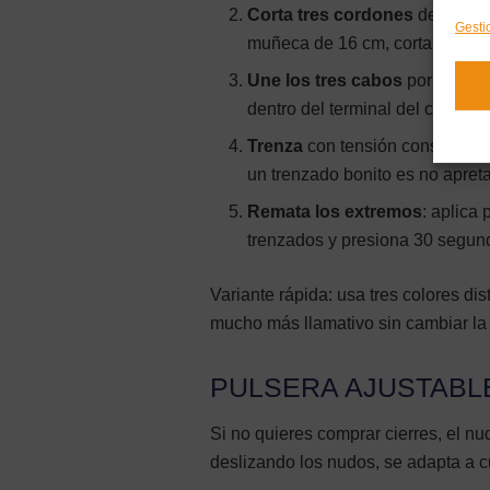
Corta tres cordones
de esa lo
Gesti
muñeca de 16 cm, corta unos 2
Une los tres cabos
por un ext
dentro del terminal del cierre si 
Trenza
con tensión constante: c
un trenzado bonito es no apret
Remata los extremos
: aplica
trenzados y presiona 30 segun
Variante rápida: usa tres colores di
mucho más llamativo sin cambiar la 
PULSERA AJUSTABL
Si no quieres comprar cierres, el nud
deslizando los nudos, se adapta a c