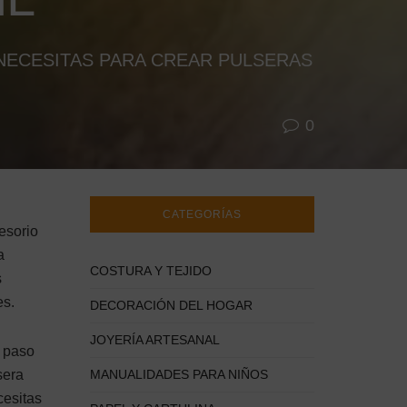
NECESITAS PARA CREAR PULSERAS
0
CATEGORÍAS
esorio
a
COSTURA Y TEJIDO
s
es.
DECORACIÓN DEL HOGAR
JOYERÍA ARTESANAL
a paso
sera
MANUALIDADES PARA NIÑOS
cesitas