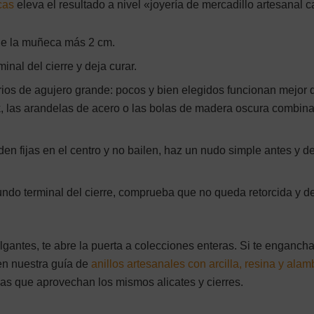
cas
eleva el resultado a nivel «joyería de mercadillo artesanal c
de la muñeca más 2 cm.
inal del cierre y deja curar.
orios de agujero grande: pocos y bien elegidos funcionan mejor 
 las arandelas de acero o las bolas de madera oscura combin
en fijas en el centro y no bailen, haz un nudo simple antes y 
undo terminal del cierre, comprueba que no queda retorcida y d
lgantes, te abre la puerta a colecciones enteras. Si te engancha
en nuestra guía de
anillos artesanales con arcilla, resina y alam
as que aprovechan los mismos alicates y cierres.