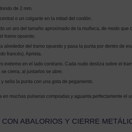
edondo de 2 mm.
 central o un colgante en la mitad del cordón.
ndo un aro del tamaño aproximado de la muñeca, de modo que 
l tramo opuesto.
as alrededor del tramo opuesto y pasa la punta por dentro de es
do francés). Aprieta.
ro extremo en el lado contrario. Cada nudo desliza sobre el tra
se cierra, al juntarlos se abre.
 y sella la punta con una gota de pegamento.
sa en muchas pulseras compradas y aguanta perfectamente el u
 CON ABALORIOS Y CIERRE METÁLI