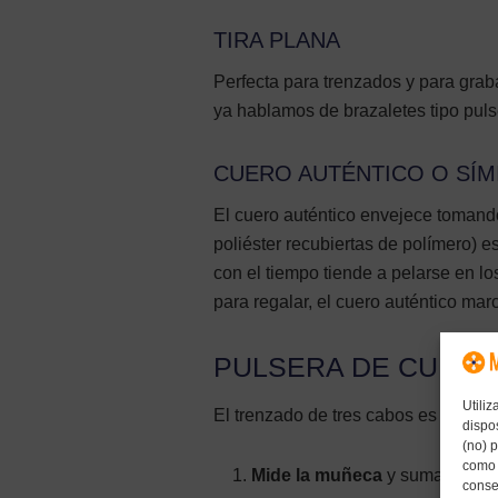
TIRA PLANA
Perfecta para trenzados y para graba
ya hablamos de brazaletes tipo puls
CUERO AUTÉNTICO O SÍM
El cuero auténtico envejece tomando
poliéster recubiertas de polímero) 
con el tiempo tiende a pelarse en lo
para regalar, el cuero auténtico marc
PULSERA DE CUERO
Utili
El trenzado de tres cabos es el dis
dispo
(no) 
como 
Mide la muñeca
y suma 2 cm de 
conse