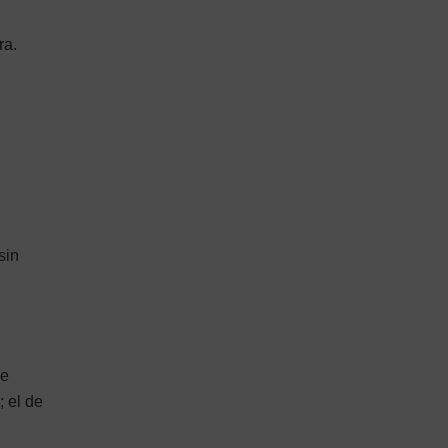
ra.
sin
se
 el de