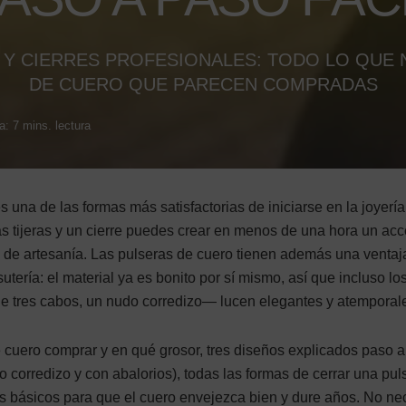
Y CIERRES PROFESIONALES: TODO LO QUE 
DE CUERO QUE PARECEN COMPRADAS
a: 7 mins. lectura
 una de las formas más satisfactorias de iniciarse en la joyería
as tijeras y un cierre puedes crear en menos de una hora un acc
de artesanía. Las pulseras de cuero tienen además una ventaj
utería: el material ya es bonito por sí mismo, así que incluso lo
 tres cabos, un nudo corredizo— lucen elegantes y atemporal
 cuero comprar y en qué grosor, tres diseños explicados paso 
o corredizo y con abalorios), todas las formas de cerrar una pul
os básicos para que el cuero envejezca bien y dure años. No ne