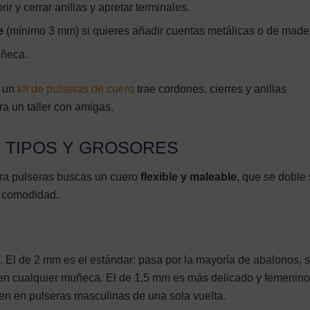
brir y cerrar anillas y apretar terminales.
e
(mínimo 3 mm) si quieres añadir cuentas metálicas o de made
uñeca.
, un
kit de pulseras de cuero
trae cordones, cierres y anillas
ra un taller con amigas.
: TIPOS Y GROSORES
ara pulseras buscas un cuero
flexible y maleable
, que se doble 
n comodidad.
s. El de 2 mm es el estándar: pasa por la mayoría de abalorios, 
n cualquier muñeca. El de 1,5 mm es más delicado y femenino;
en en pulseras masculinas de una sola vuelta.