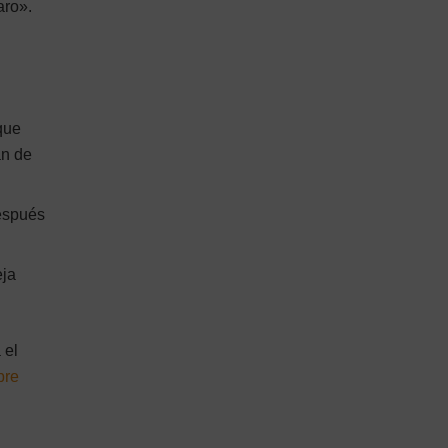
aro».
que
an de
después
eja
 el
bre