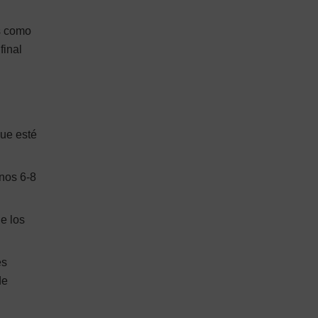
as como
final
ue esté
unos 6-8
ne los
es
de