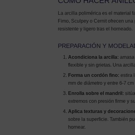
CÓMO HACER ANILL
La arcilla polimérica es el material
Fimo, Sculpey o Cernit ofrecen una pa
resistente y ligero tras el horneado.
PREPARACIÓN Y MODELA
Acondiciona la arcilla:
amasa u
flexible y sin grietas. Una arci
Forma un cordón fino:
estira 
mm de diámetro y entre 6-7 cm d
Enrolla sobre el mandril:
sitúa
extremos con presión firme y 
Aplica texturas y decoracion
sobre la superficie. También p
hornear.