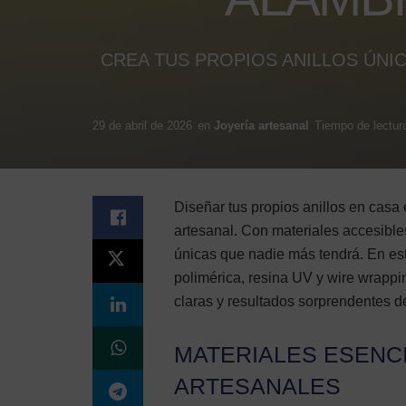
CREA TUS PROPIOS ANILLOS ÚNI
29 de abril de 2026
en
Joyería artesanal
Tiempo de lectura
Diseñar tus propios anillos en casa e
artesanal. Con materiales accesible
únicas que nadie más tendrá. En est
polimérica, resina UV y wire wrappi
claras y resultados sorprendentes de
MATERIALES ESENC
ARTESANALES