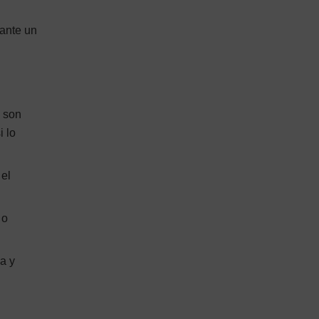
rante un
a
son
i lo
 el
 o
a y