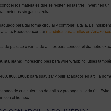
conocer los materiales que se repiten en las tres. Invertir en un
rnar métodos sin gastos extra:
graduado para dar forma circular y controlar la talla. Es indispen
n arcilla. Puedes encontrar
mandriles para anillos en Amazon.e
ca de plástico o varilla de anillos para conocer el diámetro exac
punta plana:
imprescindibles para wire wrapping; útiles tambié
400, 800, 1000):
para suavizar y pulir acabados en arcilla hor
abado de cualquier tipo de anillo y prolonga su vida útil. Evita
an con el tiempo.