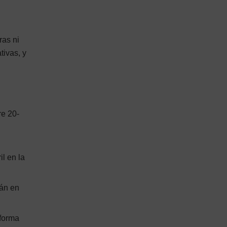
ras ni
tivas, y
re 20-
n
il en la
rán en
 forma