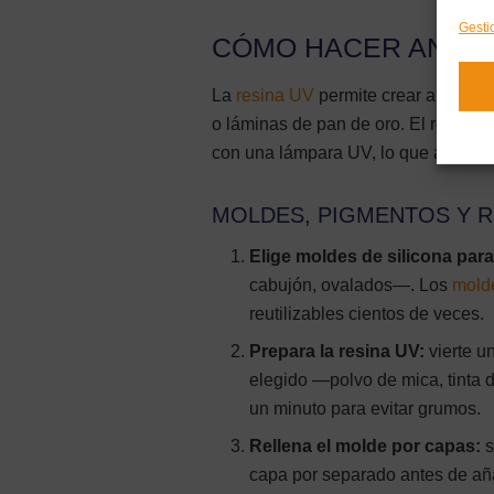
Gesti
CÓMO HACER ANILL
La
resina UV
permite crear anillos c
o láminas de pan de oro. El resulta
con una lámpara UV, lo que agiliza
MOLDES, PIGMENTOS Y 
Elige moldes de silicona para
cabujón, ovalados—. Los
molde
reutilizables cientos de veces.
Prepara la resina UV:
vierte u
elegido —polvo de mica, tinta 
un minuto para evitar grumos.
Rellena el molde por capas:
s
capa por separado antes de añad