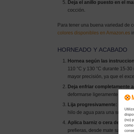
Deja el anillo puesto en el ma
cocción.
Para tener una buena variedad de co
colores disponibles en Amazon.es
i
HORNEADO Y ACABADO
Hornea según las instruccion
110 °C y 130 °C durante 15-30
mayor precisión, ya que el exc
Deja enfriar completamente an
deformarse ligeramente al enfri
Lija progresivamente:
comienz
Utili
hilo de agua para una superfici
dispo
(no) 
Aplica barniz o cera de carn
como 
prefieras, desde mate satinado h
conse