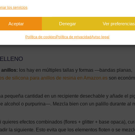
onar los servicios
OS CON RESINA UV
Aceptar
Denegar
Ver preferencia
on efectos translúcidos, flores secas prensadas, purpurina holo
do tiene una apariencia muy profesional y se cura en pocos se
Política de cookies
Política de privacidad
Aviso legal
 mucho el proceso.
RELLENO
 anillos:
los hay en múltiples tallas y formas —bandas planas,
s de silicona para anillos de resina en Amazon.es
son económ
na pequeña cantidad en un recipiente desechable y añade el p
de alcohol o purpurina—. Mezcla bien con un palillo durante al
i quieres efectos combinados (flores + glitter + base opaca), cu
ir la siguiente. Esto evita que los elementos floten o se mezc