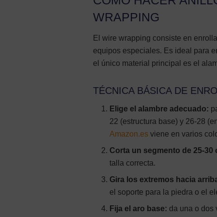
CÓMO HACER ANILL
WRAPPING
El wire wrapping consiste en enrolla
equipos especiales. Es ideal para 
el único material principal es el ala
TÉCNICA BÁSICA DE ENR
Elige el alambre adecuado:
pa
22 (estructura base) y 26-28 (e
Amazon.es
viene en varios col
Corta un segmento de 25-30 
talla correcta.
Gira los extremos hacia arri
el soporte para la piedra o el e
Fija el aro base:
da una o dos v