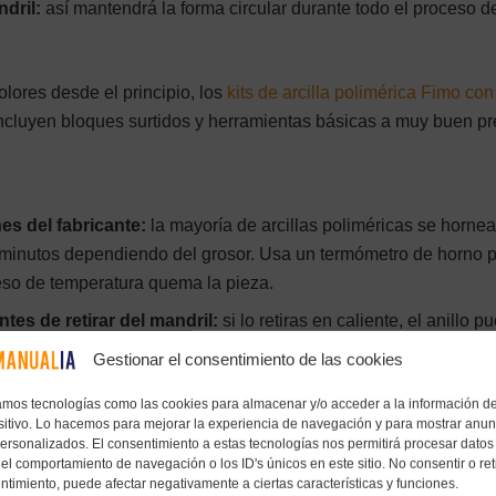
ndril:
así mantendrá la forma circular durante todo el proceso d
lores desde el principio, los
kits de arcilla polimérica Fimo con
ncluyen bloques surtidos y herramientas básicas a muy buen pr
es del fabricante:
la mayoría de arcillas poliméricas se hornea
 minutos dependiendo del grosor. Usa un termómetro de horno 
eso de temperatura quema la pieza.
tes de retirar del mandril:
si lo retiras en caliente, el anillo p
arse fuera del soporte.
Gestionar el consentimiento de las cookies
a con lija de grano 400, sigue con 800 y termina con 1000 baj
zamos tecnologías como las cookies para almacenar y/o acceder a la información de
e sedosa y sin rayaduras visibles.
sitivo. Lo hacemos para mejorar la experiencia de navegación y para mostrar anun
personalizados. El consentimiento a estas tecnologías nos permitirá procesar datos
auba:
una fina capa protegerá los colores y dará el nivel de brill
el comportamiento de navegación o los ID's únicos en este sitio. No consentir o reti
asta alto brillo.
ntimiento, puede afectar negativamente a ciertas características y funciones.