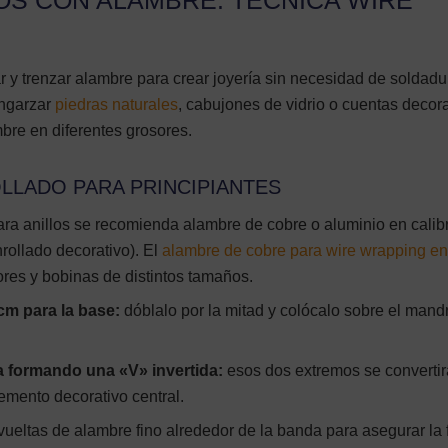
OS CON ALAMBRE: TÉCNICA WIRE
r y trenzar alambre para crear joyería sin necesidad de soldadu
engarzar
piedras naturales
, cabujones de vidrio o cuentas decora
mbre en diferentes grosores.
OLLADO PARA PRINCIPIANTES
ra anillos se recomienda alambre de cobre o aluminio en calib
nrollado decorativo). El
alambre de cobre para wire wrapping e
ores y bobinas de distintos tamaños.
cm para la base:
dóblalo por la mitad y colócalo sobre el mandr
ba formando una «V» invertida:
esos dos extremos se converti
lemento decorativo central.
ueltas de alambre fino alrededor de la banda para asegurar la