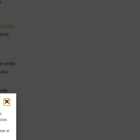
e
 varios
ecio.
n entre
para
uede
o un
l
cios
o que
rar el