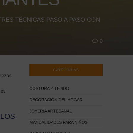
TRES TÉCNICAS PASO A PASO CON
0
CATEGORÍAS
piezas
COSTURA Y TEJIDO
nes
DECORACIÓN DEL HOGAR
JOYERÍA ARTESANAL
LLOS
MANUALIDADES PARA NIÑOS