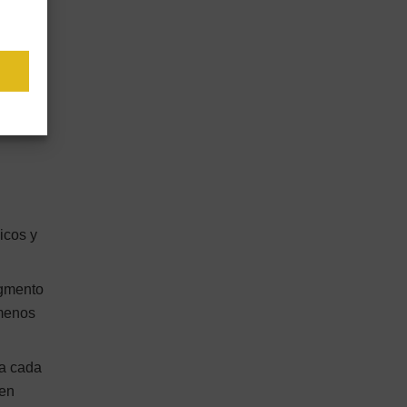
s
gráfica
gundos
icos y
igmento
 menos
ra cada
len