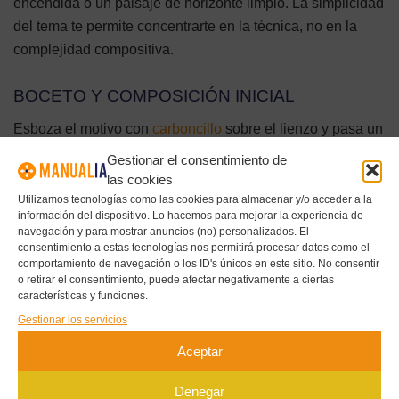
encendida o un paisaje de horizonte limpio. La simplicidad
del tema te permite concentrarte en la técnica, no en la
complejidad compositiva.
BOCETO Y COMPOSICIÓN INICIAL
Esboza el motivo con
carboncillo
sobre el lienzo y pasa un
trapo suave para eliminar el exceso antes de pintar.
Gestionar el consentimiento de
También puedes dibujar con pintura muy diluida en siena
las cookies
tostada, que se integra en las capas posteriores sin
Utilizamos tecnologías como las cookies para almacenar y/o acceder a la
información del dispositivo. Lo hacemos para mejorar la experiencia de
interferir con los colores finales.
navegación y para mostrar anuncios (no) personalizados. El
consentimiento a estas tecnologías nos permitirá procesar datos como el
comportamiento de navegación o los ID's únicos en este sitio. No consentir
PRIMERA FASE: BLOQUEAR GRANDES
o retirar el consentimiento, puede afectar negativamente a ciertas
ÁREAS DE COLOR
características y funciones.
Gestionar los servicios
Con pintura muy diluida en aguarrás, cubre las grandes
masas de color sin preocuparte por los detalles. El objetivo
Aceptar
es establecer la relación tonal general de toda la
Denegar
composición: oscuros, medios y claros. Esta fase debe ser