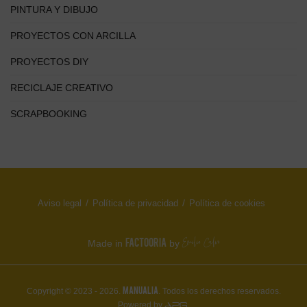
PINTURA Y DIBUJO
PROYECTOS CON ARCILLA
PROYECTOS DIY
RECICLAJE CREATIVO
SCRAPBOOKING
Aviso legal
Política de privacidad
Política de cookies
FACTOORIA
Made in
by
MANUALIA
Copyright © 2023 - 2026.
. Todos los derechos reservados.
Powered by
.
APG