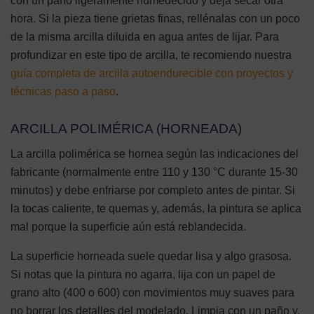
con un paño ligeramente humedecido y deja secar otra
hora. Si la pieza tiene grietas finas, rellénalas con un poco
de la misma arcilla diluida en agua antes de lijar. Para
profundizar en este tipo de arcilla, te recomiendo nuestra
guía completa de arcilla autoendurecible con proyectos y
técnicas paso a paso
.
ARCILLA POLIMÉRICA (HORNEADA)
La arcilla polimérica se hornea según las indicaciones del
fabricante (normalmente entre 110 y 130 °C durante 15-30
minutos) y debe enfriarse por completo antes de pintar. Si
la tocas caliente, te quemas y, además, la pintura se aplica
mal porque la superficie aún está reblandecida.
La superficie horneada suele quedar lisa y algo grasosa.
Si notas que la pintura no agarra, lija con un papel de
grano alto (400 o 600) con movimientos muy suaves para
no borrar los detalles del modelado. Limpia con un paño y,