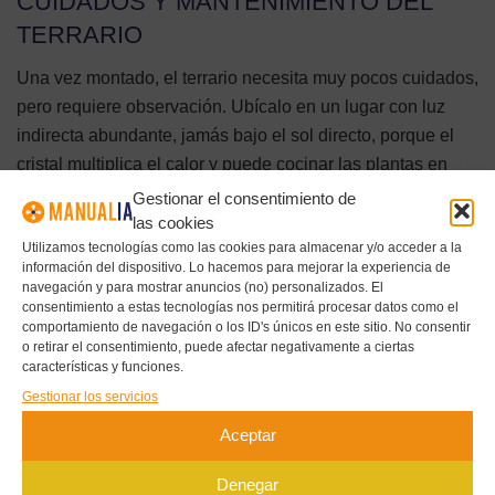
CUIDADOS Y MANTENIMIENTO DEL
TERRARIO
Una vez montado, el terrario necesita muy pocos cuidados,
pero requiere observación. Ubícalo en un lugar con luz
indirecta abundante, jamás bajo el sol directo, porque el
cristal multiplica el calor y puede cocinar las plantas en
pocas horas. El alféizar interior de una ventana orientada
Gestionar el consentimiento de
al norte o un mueble cercano a una ventana grande son
las cookies
Utilizamos tecnologías como las cookies para almacenar y/o acceder a la
ubicaciones ideales. La temperatura debe mantenerse
información del dispositivo. Lo hacemos para mejorar la experiencia de
entre 18 y 26 °C; el frío extremo o las corrientes detienen el
navegación y para mostrar anuncios (no) personalizados. El
crecimiento. El riego es la clave: en terrarios cerrados,
consentimiento a estas tecnologías nos permitirá procesar datos como el
comportamiento de navegación o los ID's únicos en este sitio. No consentir
riega solo cuando el cristal deje de empañarse y la tierra
o retirar el consentimiento, puede afectar negativamente a ciertas
se vea claramente seca, lo que suele ocurrir cada 4-6
características y funciones.
meses. En terrarios abiertos con suculentas, pulveriza
Gestionar los servicios
ligeramente cada 2-3 semanas, siempre en la base, sin
Aceptar
mojar las hojas. Retira hojas secas en cuanto aparezcan
para evitar focos de pudrición y poda con tijeras pequeñas
Denegar