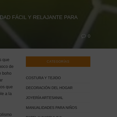
DAD FÁCIL Y RELAJANTE PARA
0
s que
CATEGORÍAS
 poco de
e boho
COSTURA Y TEJIDO
ar
tos que
DECORACIÓN DEL HOGAR
le a la
JOYERÍA ARTESANAL
MANUALIDADES PARA NIÑOS
bolismo