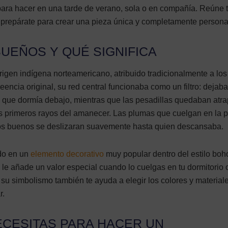
para hacer en una tarde de verano, sola o en compañía. Reúne 
 prepárate para crear una pieza única y completamente persona
UEÑOS Y QUÉ SIGNIFICA
igen indígena norteamericano, atribuido tradicionalmente a los
eencia original, su red central funcionaba como un filtro: dejab
 que dormía debajo, mientras que las pesadillas quedaban atr
s primeros rayos del amanecer. Las plumas que cuelgan en la p
ños buenos se deslizaran suavemente hasta quien descansaba.
do en un
elemento decorativo
muy popular dentro del estilo boh
 le añade un valor especial cuando lo cuelgas en tu dormitorio o
 su simbolismo también te ayuda a elegir los colores y material
r.
ECESITAS PARA HACER UN