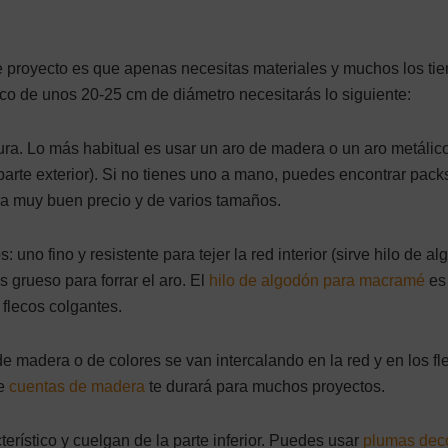
e proyecto es que apenas necesitas materiales y muchos los tie
co de unos 20-25 cm de diámetro necesitarás lo siguiente:
ura. Lo más habitual es usar un aro de madera o un aro metálico
 parte exterior). Si no tienes uno a mano, puedes encontrar pack
a muy buen precio y de varios tamaños.
: uno fino y resistente para tejer la red interior (sirve hilo de a
s grueso para forrar el aro. El
hilo de algodón para macramé
es
s flecos colgantes.
e madera o de colores se van intercalando en la red y en los fl
de
cuentas de madera
te durará para muchos proyectos.
rístico y cuelgan de la parte inferior. Puedes usar
plumas deco