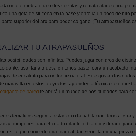
 cada uno, enhebra una o dos cuentas y remata atando una plum
lica una gota de silicona en la base y enrolla un poco de hilo p
a parte superior del aro para poder colgarlo. ¡Tu atrapasueños e
NALIZAR TU ATRAPASUEÑOS
as posibilidades son infinitas. Puedes jugar con aros de distint
colgante, usar lana gruesa en tonos pastel para un acabado m
 hojas de eucalipto para un toque natural. Si te gustan los nudos
de maravilla en estos proyectos: aprender la técnica con nuestr
 colgante de pared
te abrirá un mundo de posibilidades para co
eños temáticos según la estación o la habitación: tonos tierra 
ivos y pompones para el cuarto infantil, o blanco y dorado para 
ión es lo que convierte una manualidad sencilla en una pieza c