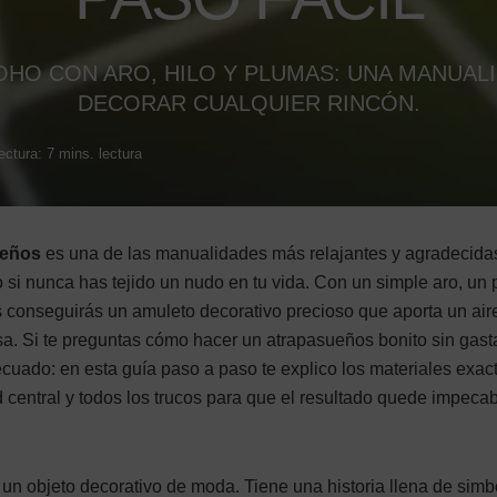
HO CON ARO, HILO Y PLUMAS: UNA MANUALI
DECORAR CUALQUIER RINCÓN.
ctura: 7 mins. lectura
ueños
es una de las manualidades más relajantes y agradecida
si nunca has tejido un nudo en tu vida. Con un simple aro, un
s conseguirás un amuleto decorativo precioso que aporta un air
sa. Si te preguntas cómo hacer un atrapasueños bonito sin gast
ecuado: en esta guía paso a paso te explico los materiales exac
ed central y todos los trucos para que el resultado quede impecab
n objeto decorativo de moda. Tiene una historia llena de sim