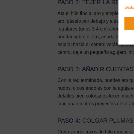
PASO 2: TEJER LA RED C
Gesti
Ata el hilo fino al aro y empieza a c
aro, pásalo por debajo y a través del
regulares (unos 3-4 cm) alrededor de
anudar sobre el aro, anuda en el cen
espiral hacia el centro: verás cómo 
centro, deja un pequeño agujero, int
PASO 3: AÑADIR CUENTAS
Con la red terminada, puedes enriqu
nudos, o cosiéndolas con la aguja 
detalles bien colocados lucen muc
funciona en otros proyectos decorat
PASO 4: COLGAR PLUMAS
Corta varios trozos de hilo grueso de 