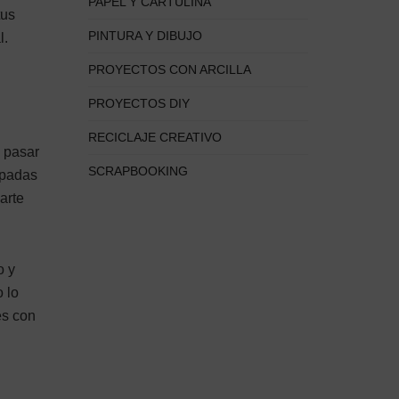
PAPEL Y CARTULINA
tus
PINTURA Y DIBUJO
l.
PROYECTOS CON ARCILLA
PROYECTOS DIY
RECICLAJE CREATIVO
a pasar
SCRAPBOOKING
apadas
arte
o y
 lo
es con