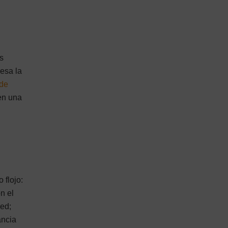
os
esa la
 de
 en una
 flojo:
n el
red;
ancia