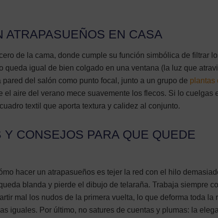
 ATRAPASUEÑOS EN CASA
ecero de la cama, donde cumple su función simbólica de filtrar l
 queda igual de bien colgado en una ventana (la luz que atravi
 pared del salón como punto focal, junto a un grupo de
plantas
e el aire del verano mece suavemente los flecos. Si lo cuelgas
uadro textil que aporta textura y calidez al conjunto.
 Y CONSEJOS PARA QUE QUEDE
ómo hacer un atrapasueños es tejer la red con el hilo demasiado
 queda blanda y pierde el dibujo de telaraña. Trabaja siempre co
epartir mal los nudos de la primera vuelta, lo que deforma toda la 
as iguales. Por último, no satures de cuentas y plumas: la eleg