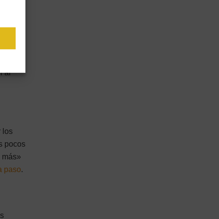
cima del
rvalos
s
ar de
do en
i al
 los
os pocos
s más»
a paso
.
os