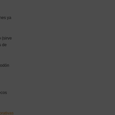
nes ya
 (sirve
s de
lgodón
ecos
rativas