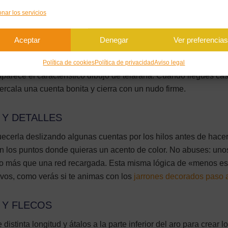
ENTRAL
onar los servicios
rear la malla con un nudo sencillo de festón: lleva el hilo por en
 bucle que se forma, y tira para apretar. Repite este nudo a inte
Aceptar
Denegar
Ver preferencia
 todo el aro hasta volver al inicio. En la segunda vuelta, en lug
tro de cada tramo de hilo de la vuelta anterior. Continúa tejien
Política de cookies
Política de privacidad
Aviso legal
aparece el característico dibujo de telaraña. Cuando llegues cas
ercala una cuenta bonita y cierra con un nudo firme.
 Y DETALLES
ecerla deslizando algunas cuentas por los hilos antes de hacer
en los puntos donde quieras un acento de color. No abuses: un
ho más que una red recargada. Esta misma lógica de «menos e
ivos, como verás si te animas con los
jarrones decorados paso 
 Y FLECOS
distinta longitud y átalos a la parte inferior del aro para crear l