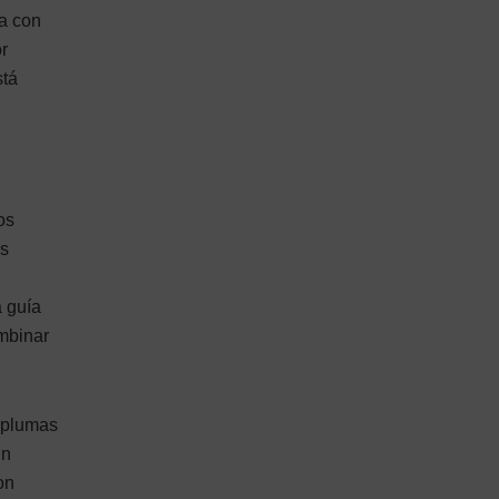
a con
or
stá
os
ás
a guía
mbinar
y plumas
un
on