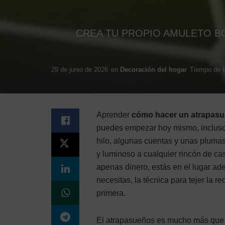
CREA TU PROPIO AMULETO BO
29 de junio de 2026
en
Decoración del hogar
Tiempo de le
Aprender
cómo hacer un atrapas
puedes empezar hoy mismo, incluso 
hilo, algunas cuentas y unas pluma
y luminoso a cualquier rincón de ca
apenas dinero, estás en el lugar ad
necesitas, la técnica para tejer la r
primera.
El atrapasueños es mucho más que u