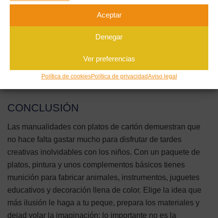
para que duren más y aguanten el juego. Las creaciones
Aceptar
decorativas, como el sol o la medusa, lucen mucho
colgadas en la habitación; las funcionales, como la cesta o
Denegar
el reloj, tienen un uso diario que las mantiene vivas. Y
cuando os canséis de alguna, el cartón se puede
reciclar
Ver preferencias
sin problema, cerrando así el ciclo de un material que
Política de cookies
Política de privacidad
Aviso legal
empezó siendo un simple desecho.
CONCLUSIÓN
Las manualidades con platos de cartón demuestran que
no hace falta gastar mucho para disfrutar de tardes
creativas inolvidables con los niños. Con un paquete de
platos, pintura y unos complementos básicos tienes
munición para fabricar animales, instrumentos, juguetes
educativos y decoración llena de color. Elige la idea que
más ilusión le haga a tu peque, prepara los materiales y
dejad volar la imaginación: lo importante no es la