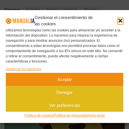
Etiquetas:
Origami
Papel y cartulina
Tarjetas
Gestionar el consentimiento de
las cookies
Utilizamos tecnologías como las cookies para almacenar y/o acceder a la
Publicación anterior
información del dispositivo. Lo hacemos para mejorar la experiencia de
navegación y para mostrar anuncios (no) personalizados. El
COLOR Y LUZ EN PINTURA: CÓMO DAR
consentimiento a estas tecnologías nos permitirá procesar datos como el
PROFUNDIDAD Y EMOCIÓN A TUS OBRAS
comportamiento de navegación o los ID's únicos en este sitio. No consentir
o retirar el consentimiento, puede afectar negativamente a ciertas
Siguiente publicación
características y funciones.
SCRAPEA TU CREATIVIDAD: 100 IDEAS DE
Gestionar los servicios
SCRAPBOOKING PARA INSPIRARTE
Aceptar
Denegar
CONTENIDO
RELACIONADO
Ver preferencias
Política de cookies
Política de privacidad
Aviso legal
PAPEL Y CARTULINA