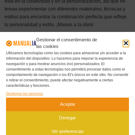
está en la creatividad y en la personalización, así que no
temas experimentar con diferentes materiales, técnicas y
estilos para encontrar la combinación perfecta que refleje
tu personalidad y estilo. ¡Manos a la obra!
Etiquetas:
Decoración del hogar
Ideas creativas
Gestionar el consentimiento de
las cookies
Proyectos DIY
Utilizamos tecnologías como las cookies para almacenar y/o acceder a la
información del dispositivo. Lo hacemos para mejorar la experiencia de
navegación y para mostrar anuncios (no) personalizados. El
consentimiento a estas tecnologías nos permitirá procesar datos como el
Publicación anterior
comportamiento de navegación o los ID's únicos en este sitio. No consentir
MANUALIDADES CON CARTÓN Y PAPEL
o retirar el consentimiento, puede afectar negativamente a ciertas
RECICLADO: PAPIER-MÂCHÉ, ROLLOS Y CAJAS
características y funciones.
PASO A PASO
Gestionar los servicios
Aceptar
Siguiente publicación
ÁLBUMES DE FOTOS CON SCRAPBOOKING:
Denegar
MATERIALES, TÉCNICAS Y DISEÑOS PASO A PASO
Ver preferencias