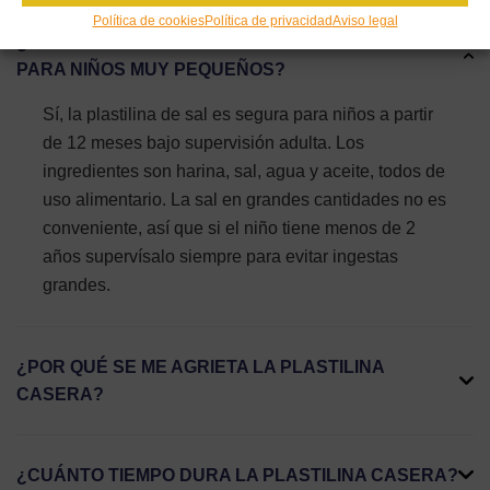
Política de cookies
Política de privacidad
Aviso legal
¿ES SEGURA LA PLASTILINA CASERA DE SAL
PARA NIÑOS MUY PEQUEÑOS?
Sí, la plastilina de sal es segura para niños a partir
de 12 meses bajo supervisión adulta. Los
ingredientes son harina, sal, agua y aceite, todos de
uso alimentario. La sal en grandes cantidades no es
conveniente, así que si el niño tiene menos de 2
años supervísalo siempre para evitar ingestas
grandes.
¿POR QUÉ SE ME AGRIETA LA PLASTILINA
CASERA?
¿CUÁNTO TIEMPO DURA LA PLASTILINA CASERA?