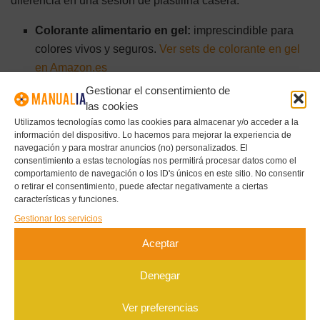
diferencia en una sesión de plastilina casera:
Colorante alimentario en gel:
imprescindible para
colores vivos y seguros.
Ver sets de colorante en gel
en Amazon.es
Gestionar el consentimiento de
Set de herramientas de modelado para niños:
las cookies
cortadores, rodillos y extrusoras adaptados a manos
Utilizamos tecnologías como las cookies para almacenar y/o acceder a la
pequeñas.
Ver herramientas de modelado en
información del dispositivo. Lo hacemos para mejorar la experiencia de
Amazon.es
navegación y para mostrar anuncios (no) personalizados. El
consentimiento a estas tecnologías nos permitirá procesar datos como el
Tapete de silicona:
protege la mesa y facilita la
comportamiento de navegación o los ID's únicos en este sitio. No consentir
o retirar el consentimiento, puede afectar negativamente a ciertas
limpieza.
Ver tapetes de silicona en Amazon.es
características y funciones.
Gestionar los servicios
Si buscas más ideas de manualidades para hacer con los
Aceptar
más pequeños, no te pierdas nuestra selección de
manualidades con goma eva para niños
o los
proyectos
Denegar
con rollos de cartón
, perfectos para aprovechar materiales
reciclados.
Ver preferencias