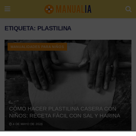
ETIQUETA:
PLASTILINA
MANUALIDADES PARA NIÑOS
CÓMO HACER PLASTILINA CASERA CON
NIÑOS: RECETA FÁCIL CON SAL Y HARINA
4 DE MAYO DE 2026