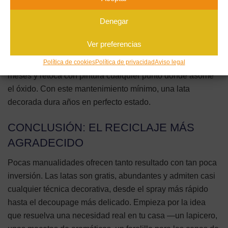
también por el interior si la lata va a contener tierra. En las
Denegar
macetas, añade una capa de grava en el fondo y procura
que los agujeros de drenaje no queden obstruidos: el agua
Ver preferencias
estancada acelera la corrosión. Si una pieza vive en el
baño o la cocina, revisa el borde inferior cada pocos
Política de cookies
Política de privacidad
Aviso legal
meses y retoca con pintura cualquier punto donde asome
el óxido. Con este mantenimiento mínimo, una lata
decorada dura años en perfecto estado.
CONCLUSIÓN: EL RECICLAJE MÁS
AGRADECIDO
Pocas manualidades ofrecen tanto resultado con tan poca
inversión. Las latas son gratis, abundantes y admiten casi
cualquier técnica decorativa, desde el spray más rápido
hasta el decoupage más delicado. Empieza por la idea
que resuelva una necesidad real en tu casa —un lapicero,