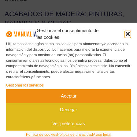
ACABADOS DE MADERA: PINTURAS,
BARNICES Y CERAS
Gestionar el consentimiento de
El acabado determina el estilo final del proyecto tanto
las cookies
como la forma. La chalk paint da un aspecto mate y
Utilizamos tecnologías como las cookies para almacenar y/o acceder a la
información del dispositivo. Lo hacemos para mejorar la experiencia de
envejecido muy popular en decoración nórdica y vintage:
navegación y para mostrar anuncios (no) personalizados. El
se aplica directamente sobre la madera sin preparación
consentimiento a estas tecnologías nos permitirá procesar datos como el
comportamiento de navegación o los ID's únicos en este sitio. No consentir
previa y se puede desgastar en los bordes con lija para el
o retirar el consentimiento, puede afectar negativamente a ciertas
efecto shabby chic. El barniz de poliuretano protege la
características y funciones.
madera para uso intensivo y da un acabado más brillante y
Gestionar los servicios
resistente al agua.
Aceptar
Las ceras de madera —especialmente la cera de abeja o
Denegar
la cera dura— dan un acabado natural muy bonito que
realza el veteado de la madera sin taparlo. Son perfectas
Ver preferencias
para muebles que vayan a estar en contacto con la piel,
Política de cookies
Política de privacidad
Aviso legal
como sillas o bancos, ya que no crean películas plásticas.