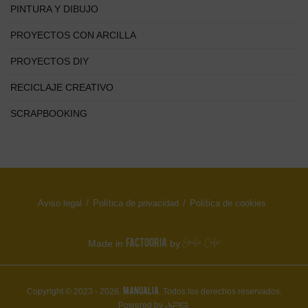
PINTURA Y DIBUJO
PROYECTOS CON ARCILLA
PROYECTOS DIY
RECICLAJE CREATIVO
SCRAPBOOKING
Aviso legal
Política de privacidad
Política de cookies
FACTOORIA
Made in
by
MANUALIA
Copyright © 2023 - 2026.
. Todos los derechos reservados.
Powered by
.
APG