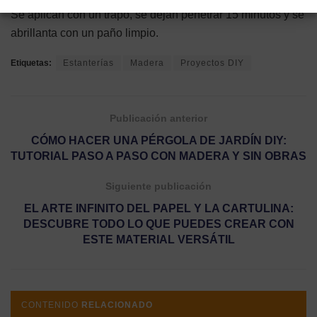
Se aplican con un trapo, se dejan penetrar 15 minutos y se
abrillanta con un paño limpio.
Etiquetas:
Estanterías
Madera
Proyectos DIY
Publicación anterior
CÓMO HACER UNA PÉRGOLA DE JARDÍN DIY:
TUTORIAL PASO A PASO CON MADERA Y SIN OBRAS
Siguiente publicación
EL ARTE INFINITO DEL PAPEL Y LA CARTULINA:
DESCUBRE TODO LO QUE PUEDES CREAR CON
ESTE MATERIAL VERSÁTIL
CONTENIDO
RELACIONADO