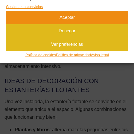
Una tabla de madera maciza soporta más que una de
Gestionar los servicios
DM del mismo grosor, especialmente en el centro del
Aceptar
vano.
Denegar
Para proyectos con carga alta, la gama de
soportes ocultos
de acero para estanterías de carga
disponible en Amazon
Ver preferencias
incluye modelos con capacidad de hasta 50 kg por
Política de cookies
Política de privacidad
Aviso legal
soporte, perfectos para bibliotecas o zonas de
almacenamiento intensivo.
IDEAS DE DECORACIÓN CON
ESTANTERÍAS FLOTANTES
Una vez instalada, la estantería flotante se convierte en el
elemento que articula el espacio. Algunas combinaciones
que funcionan muy bien:
Plantas y libros
: alterna macetas pequeñas entre tus