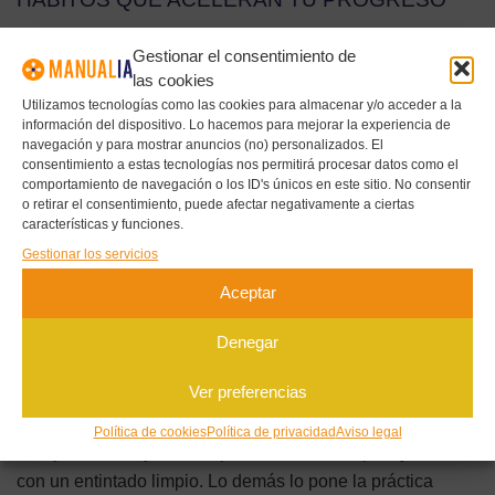
Dibuja todos los días aunque sean diez minutos; la
Gestionar el consentimiento de
constancia supera a las sesiones maratonianas
las cookies
esporádicas. Copia personajes que admires para entender
Utilizamos tecnologías como las cookies para almacenar y/o acceder a la
cómo resuelven ojos, pelo y manos —no para publicarlos,
información del dispositivo. Lo hacemos para mejorar la experiencia de
navegación y para mostrar anuncios (no) personalizados. El
sino para aprender—. Estudia algo de anatomía básica:
consentimiento a estas tecnologías nos permitirá procesar datos como el
saber dónde van los hombros o cómo se articula la mano
comportamiento de navegación o los ID's únicos en este sitio. No consentir
o retirar el consentimiento, puede afectar negativamente a ciertas
evita rigideces. Y guarda tus dibujos antiguos: comparar tu
características y funciones.
progreso cada pocas semanas es la mayor fuente de
Gestionar los servicios
motivación. Con estas bases, en pocos meses pasarás de
Aceptar
copiar a crear personajes con tu sello propio.
Denegar
CONCLUSIÓN
Ver preferencias
Dibujar manga es mucho más accesible de lo que parece:
empieza por las proporciones del rostro, dedica tiempo a
Política de cookies
Política de privacidad
Aviso legal
los ojos, construye el cuerpo con formas simples y termina
con un entintado limpio. Lo demás lo pone la práctica