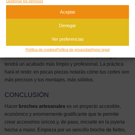
Gestionar los servicios
más. Usa hilo del mismo color que el fieltro para que las
Aceptar
puntadas se disimulen, y reserva el contraste solo para los
detalles que quieras destacar. Por último, si vendes o
Denegar
regalas tus broches, refuerza siempre el cierre con un par
de puntadas extra: nada estropea más un accesorio que
Ver preferencias
perderlo porque se ha despegado el imperdible.
Política de cookies
Política de privacidad
Aviso legal
Con estos cuidados básicos, cada broche que hagas
tendrá un acabado más limpio y profesional. La práctica
hará el resto: en pocas piezas notarás cómo tus cortes son
más precisos y tus montajes, más sólidos.
CONCLUSIÓN
Hacer
broches artesanales
es un proyecto accesible,
económico y enormemente gratificante que te permite
crear accesorios únicos y, de paso, iniciarte en la joyería
hecha a mano. Empieza por un sencillo broche de fieltro,