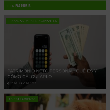
FACTOORIA
RED
FINANZAS PARA PRINCIPIANTES
PATRIMONIO NETO PERSONAL: QUÉ ES Y
CÓMO CALCULARLO
20 DE JULIO DE 2026
ADIESTRAMIENTO