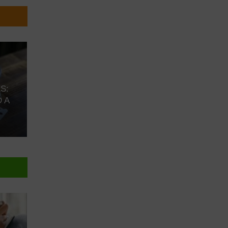
S:
 A