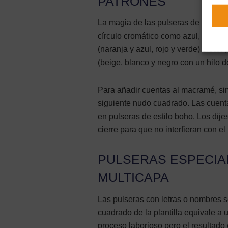
PATRONES
La magia de las pulseras de hilo es
círculo cromático como azul, turqu
(naranja y azul, rojo y verde) crea
(beige, blanco y negro con un hilo 
Para añadir cuentas al macramé, sim
siguiente nudo cuadrado. Las cuent
en pulseras de estilo boho. Los dije
cierre para que no interfieran con el 
PULSERAS ESPECIA
MULTICAPA
Las pulseras con letras o nombres 
cuadrado de la plantilla equivale a u
proceso laborioso pero el resultad