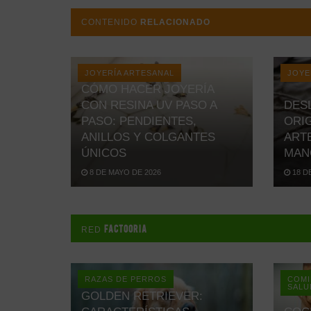
CONTENIDO
RELACIONADO
JOYERÍA ARTESANAL
JOYE
CÓMO HACER JOYERÍA
CON RESINA UV PASO A
DES
PASO: PENDIENTES,
ORIG
ANILLOS Y COLGANTES
ART
ÚNICOS
MAN
8 DE MAYO DE 2026
18 D
FACTOORIA
RED
RAZAS DE PERROS
COMI
SALU
GOLDEN RETRIEVER: