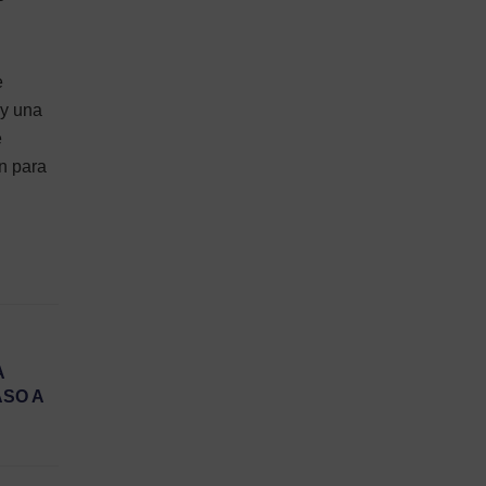
e
 y una
e
n para
A
ASO A