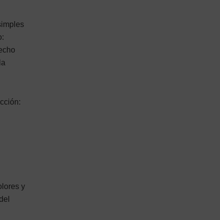
simples
o:
recho
la
cción:
olores y
del