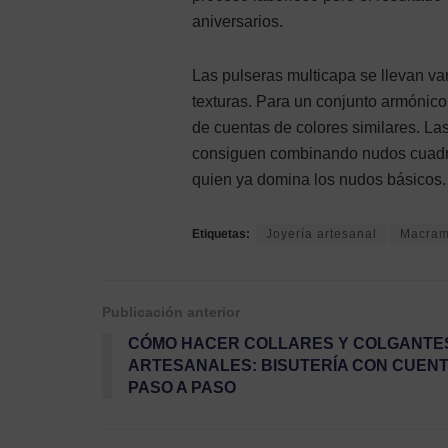
aniversarios.
Las pulseras multicapa se llevan v
texturas. Para un conjunto armónic
de cuentas de colores similares. L
consiguen combinando nudos cuadrad
quien ya domina los nudos básicos.
Etiquetas:
Joyería artesanal
Macra
Publicación anterior
CÓMO HACER COLLARES Y COLGANTE
ARTESANALES: BISUTERÍA CON CUEN
PASO A PASO