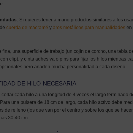
e.
endadas:
Si quieres tener a mano productos similares a los us
 de
cuerda de macramé
y
aros metálicos para manualidades
en
 fina, una superficie de trabajo (un cojín de corcho, una tabla d
 clip), y cinta adhesiva o pins para fijar los hilos mientras tr
 opcionales pero añaden mucha personalidad a cada diseño.
IDAD DE HILO NECESARIA
cortar cada hilo a una longitud de 4 veces el largo terminado d
ara una pulsera de 18 cm de largo, cada hilo activo debe med
 de relleno (los que van por el centro y sobre los que se hacen
nas 30-40 cm.