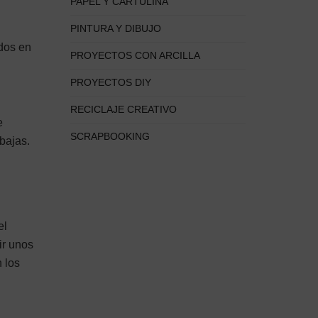
PAPEL Y CARTULINA
PINTURA Y DIBUJO
ados en
PROYECTOS CON ARCILLA
PROYECTOS DIY
RECICLAJE CREATIVO
e
SCRAPBOOKING
abajas.
el
ir unos
 los