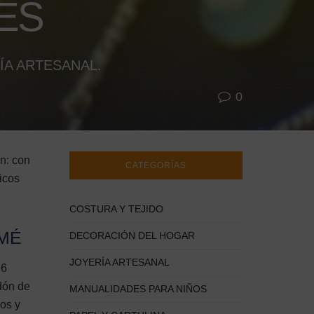
ES
ÍA ARTESANAL.
0
n: con
CATEGORÍAS
icos
COSTURA Y TEJIDO
AMÉ
DECORACIÓN DEL HOGAR
JOYERÍA ARTESANAL
 6
dón de
MANUALIDADES PARA NIÑOS
os y