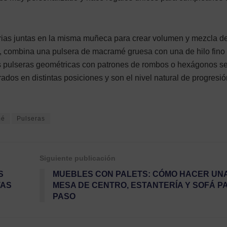
arias juntas en la misma muñeca para crear volumen y mezcla d
o, combina una pulsera de macramé gruesa con una de hilo fino
as pulseras geométricas con patrones de rombos o hexágonos s
os en distintas posiciones y son el nivel natural de progresió
mé
Pulseras
Siguiente publicación
S
MUEBLES CON PALETS: CÓMO HACER UN
TAS
MESA DE CENTRO, ESTANTERÍA Y SOFÁ P
PASO