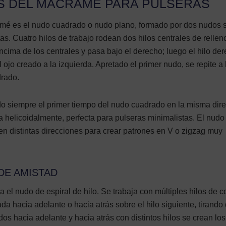
S DEL MACRAMÉ PARA PULSERAS
mé es el nudo cuadrado o nudo plano, formado por dos nudos 
s. Cuatro hilos de trabajo rodean dos hilos centrales de rellen
encima de los centrales y pasa bajo el derecho; luego el hilo de
 ojo creado a la izquierda. Apretado el primer nudo, se repite a 
drado.
o siempre el primer tiempo del nudo cuadrado en la misma dire
a helicoidalmente, perfecta para pulseras minimalistas. El nudo
n distintas direcciones para crear patrones en V o zigzag muy
DE AMISTAD
a el nudo de espiral de hilo. Se trabaja con múltiples hilos de c
da hacia adelante o hacia atrás sobre el hilo siguiente, tirando 
os hacia adelante y hacia atrás con distintos hilos se crean los